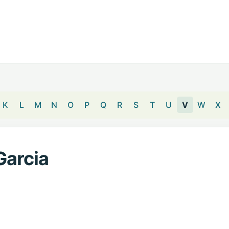
K
L
M
N
O
P
Q
R
S
T
U
V
W
X
 Garcia