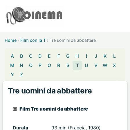
Home
›
Film con la T
›
Tre uomini da abbattere
A
B
C
D
E
F
G
H
I
J
K
L
M
N
O
P
Q
R
S
T
U
V
W
X
Y
Z
Tre uomini da abbattere
Film Tre uomini da abbattere
Durata
93 min (Francia, 1980)