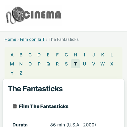
Home
›
Film con la T
›
The Fantasticks
A
B
C
D
E
F
G
H
I
J
K
L
M
N
O
P
Q
R
S
T
U
V
W
X
Y
Z
The Fantasticks
Film The Fantasticks
Durata
86 min (U.S.A., 2000)