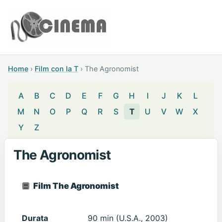
Home
›
Film con la T
›
The Agronomist
A
B
C
D
E
F
G
H
I
J
K
L
M
N
O
P
Q
R
S
T
U
V
W
X
Y
Z
The Agronomist
Film The Agronomist
Durata
90 min (U.S.A., 2003)