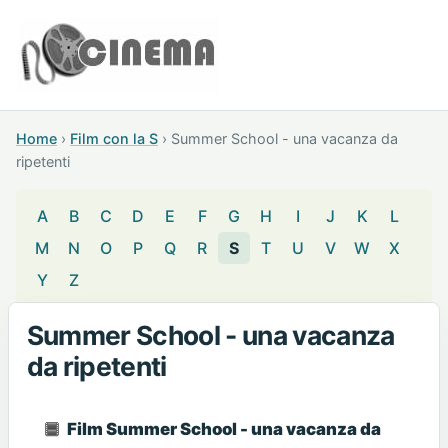
Home
›
Film con la S
›
Summer School - una vacanza da
ripetenti
A
B
C
D
E
F
G
H
I
J
K
L
M
N
O
P
Q
R
S
T
U
V
W
X
Y
Z
Summer School - una vacanza
da ripetenti
Film Summer School - una vacanza da