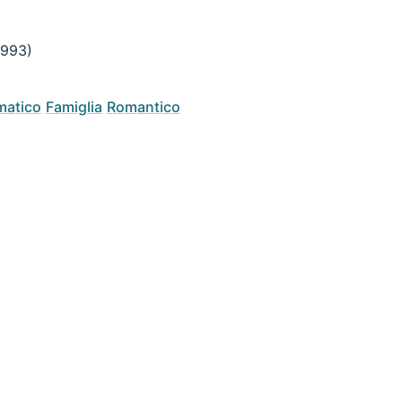
1993)
atico
Famiglia
Romantico