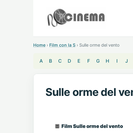
Home
›
Film con la S
›
Sulle orme del vento
A
B
C
D
E
F
G
H
I
J
Sulle orme del ve
Film Sulle orme del vento