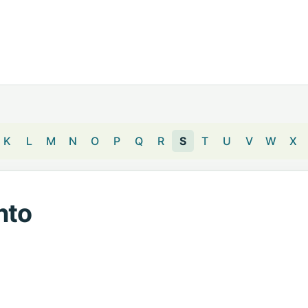
K
L
M
N
O
P
Q
R
S
T
U
V
W
X
nto