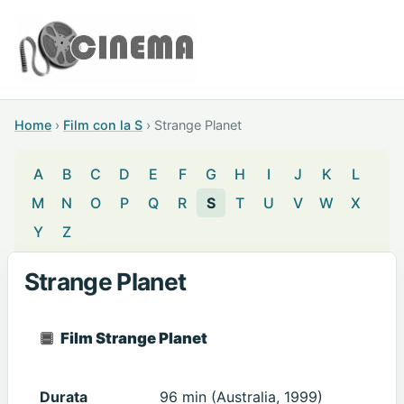
Home
›
Film con la S
›
Strange Planet
A
B
C
D
E
F
G
H
I
J
K
L
M
N
O
P
Q
R
S
T
U
V
W
X
Y
Z
Strange Planet
Film Strange Planet
Durata
96 min (Australia, 1999)