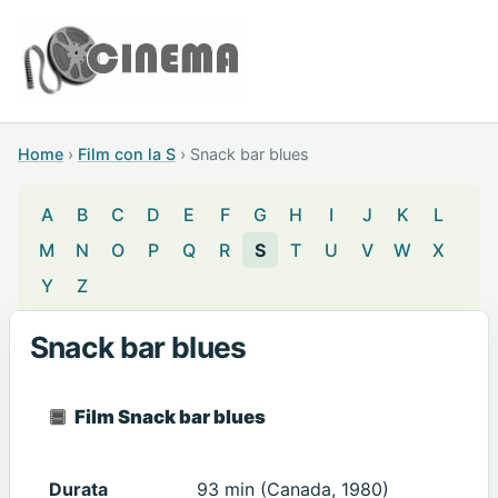
Home
›
Film con la S
›
Snack bar blues
A
B
C
D
E
F
G
H
I
J
K
L
M
N
O
P
Q
R
S
T
U
V
W
X
Y
Z
Snack bar blues
Film Snack bar blues
Durata
93 min (Canada, 1980)