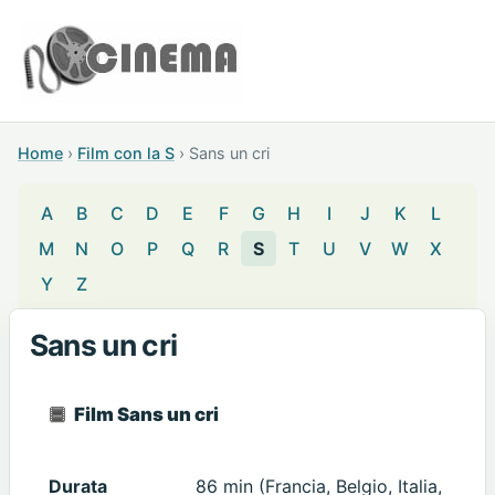
Home
›
Film con la S
›
Sans un cri
A
B
C
D
E
F
G
H
I
J
K
L
M
N
O
P
Q
R
S
T
U
V
W
X
Y
Z
Sans un cri
Film Sans un cri
Durata
86 min (Francia, Belgio, Italia,