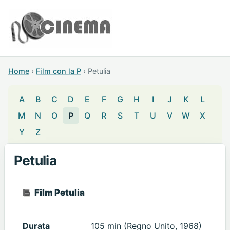
Home
›
Film con la P
›
Petulia
A
B
C
D
E
F
G
H
I
J
K
L
M
N
O
P
Q
R
S
T
U
V
W
X
Y
Z
Petulia
Film Petulia
Durata
105 min (Regno Unito, 1968)