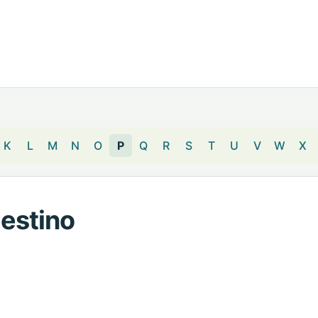
K
L
M
N
O
P
Q
R
S
T
U
V
W
X
destino