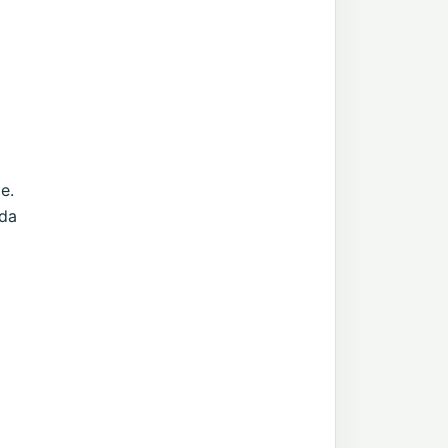
e.
 da