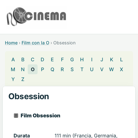
Home
›
Film con la O
›
Obsession
A
B
C
D
E
F
G
H
I
J
K
L
M
N
O
P
Q
R
S
T
U
V
W
X
Y
Z
Obsession
Film Obsession
Durata
111 min (Francia, Germania,