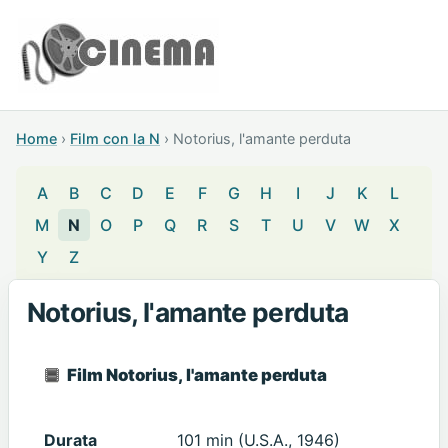
Home
›
Film con la N
›
Notorius, l'amante perduta
A
B
C
D
E
F
G
H
I
J
K
L
M
N
O
P
Q
R
S
T
U
V
W
X
Y
Z
Notorius, l'amante perduta
Film Notorius, l'amante perduta
Durata
101 min (U.S.A., 1946)