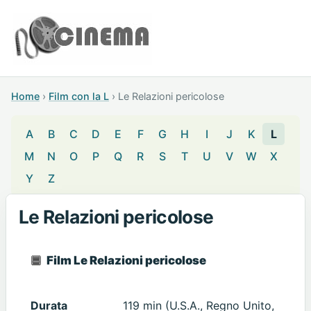
Home
›
Film con la L
›
Le Relazioni pericolose
A
B
C
D
E
F
G
H
I
J
K
L
M
N
O
P
Q
R
S
T
U
V
W
X
Y
Z
Le Relazioni pericolose
Film Le Relazioni pericolose
Durata
119 min (U.S.A., Regno Unito,