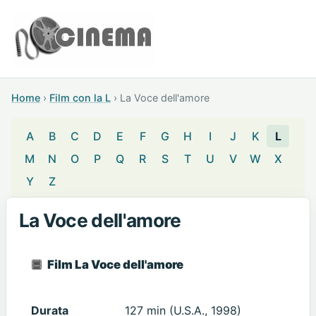
Home
›
Film con la L
›
La Voce dell'amore
A
B
C
D
E
F
G
H
I
J
K
L
M
N
O
P
Q
R
S
T
U
V
W
X
Y
Z
La Voce dell'amore
Film La Voce dell'amore
Durata
127 min (U.S.A., 1998)