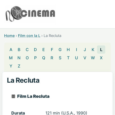
Home
›
Film con la L
›
La Recluta
A
B
C
D
E
F
G
H
I
J
K
L
M
N
O
P
Q
R
S
T
U
V
W
X
Y
Z
La Recluta
Film La Recluta
Durata
121 min (U.S.A., 1990)