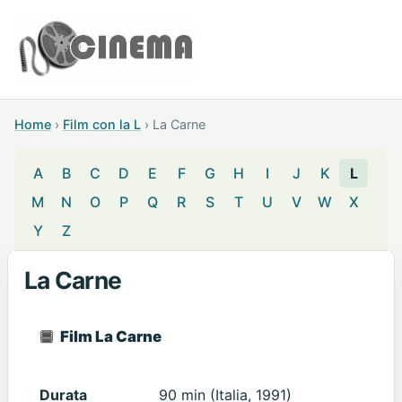
Home
›
Film con la L
›
La Carne
A
B
C
D
E
F
G
H
I
J
K
L
M
N
O
P
Q
R
S
T
U
V
W
X
Y
Z
La Carne
Film La Carne
Durata
90 min (Italia, 1991)