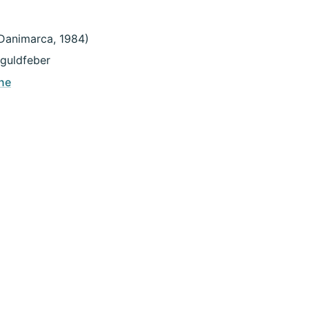
 Danimarca, 1984)
 guldfeber
ne