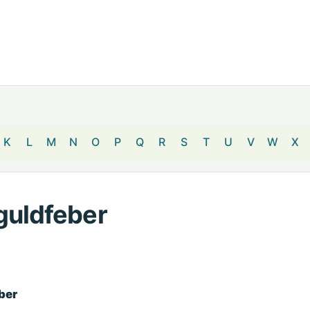
K
L
M
N
O
P
Q
R
S
T
U
V
W
X
guldfeber
ber