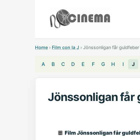
Home
›
Film con la J
›
Jönssonligan får guldfeber
A
B
C
D
E
F
G
H
I
J
Jönssonligan får 
Film Jönssonligan får guldfe