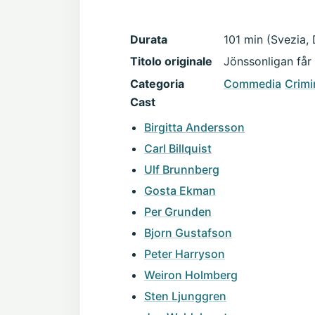
Durata
101 min (Svezia,
Titolo originale
Jönssonligan får
Categoria
Commedia
Crimi
Cast
Birgitta Andersson
Carl Billquist
Ulf Brunnberg
Gosta Ekman
Per Grunden
Bjorn Gustafson
Peter Harryson
Weiron Holmberg
Sten Ljunggren