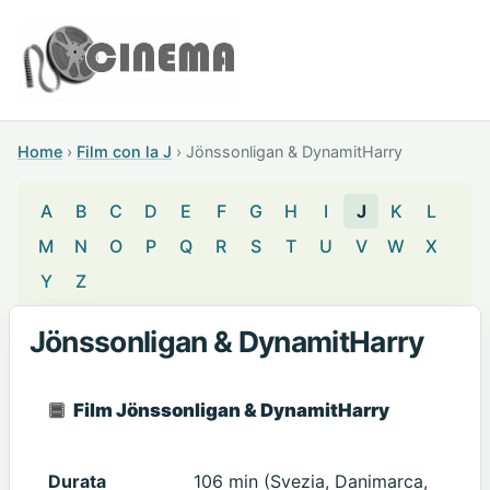
Home
›
Film con la J
›
Jönssonligan & DynamitHarry
A
B
C
D
E
F
G
H
I
J
K
L
M
N
O
P
Q
R
S
T
U
V
W
X
Y
Z
Jönssonligan & DynamitHarry
Film Jönssonligan & DynamitHarry
Durata
106 min (Svezia, Danimarca,