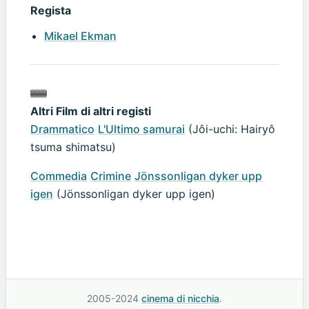
Regista
Mikael Ekman
Altri Film di altri registi
Drammatico
L'Ultimo samurai
(Jôi-uchi: Hairyô
tsuma shimatsu)
Commedia
Crimine
Jönssonligan dyker upp
igen
(Jönssonligan dyker upp igen)
2005-2024
cinema di nicchia
.