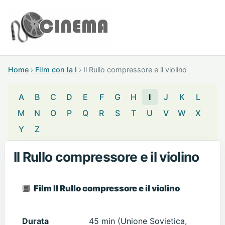
Home
›
Film con la I
›
Il Rullo compressore e il violino
A
B
C
D
E
F
G
H
I
J
K
L
M
N
O
P
Q
R
S
T
U
V
W
X
Y
Z
Il Rullo compressore e il violino
Film Il Rullo compressore e il violino
Durata
45 min (Unione Sovietica,