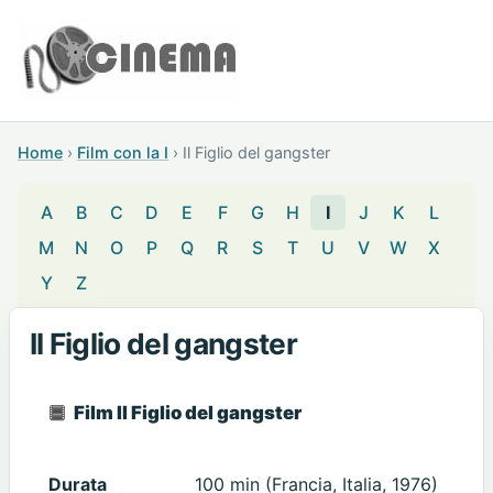
Home
›
Film con la I
›
Il Figlio del gangster
A
B
C
D
E
F
G
H
I
J
K
L
M
N
O
P
Q
R
S
T
U
V
W
X
Y
Z
Il Figlio del gangster
Film Il Figlio del gangster
Durata
100 min (Francia, Italia, 1976)