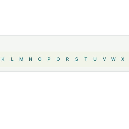
K
L
M
N
O
P
Q
R
S
T
U
V
W
X