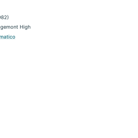
982)
idgemont High
matico