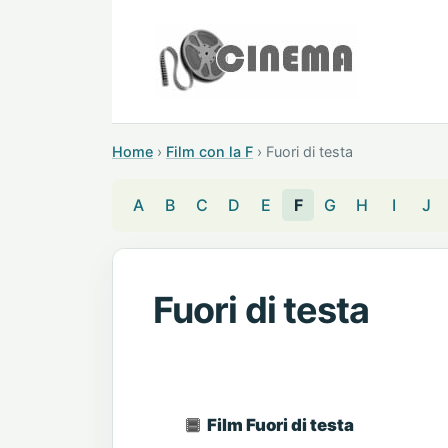
Home
›
Film con la F
›
Fuori di testa
A
B
C
D
E
F
G
H
I
J
Fuori di testa
Film Fuori di testa