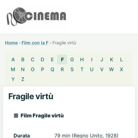
Home
›
Film con la F
›
Fragile virtù
A
B
C
D
E
F
G
H
I
J
K
L
M
N
O
P
Q
R
S
T
U
V
W
X
Y
Z
Fragile virtù
Film Fragile virtù
Durata
79 min (Regno Unito, 1928)