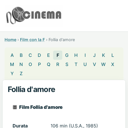
Home
›
Film con la F
›
Follia d'amore
A
B
C
D
E
F
G
H
I
J
K
L
M
N
O
P
Q
R
S
T
U
V
W
X
Y
Z
Follia d'amore
Film Follia d'amore
Durata
106 min (U.S.A., 1985)