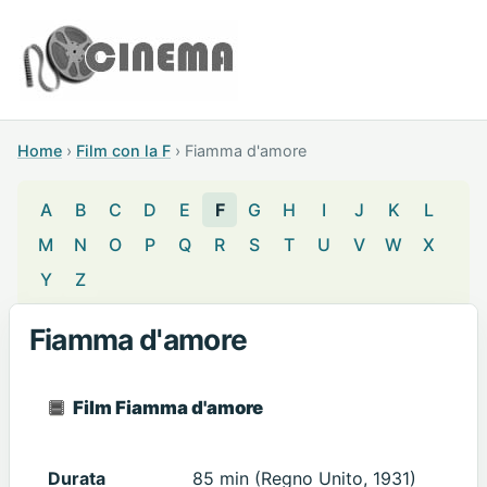
Home
›
Film con la F
›
Fiamma d'amore
A
B
C
D
E
F
G
H
I
J
K
L
M
N
O
P
Q
R
S
T
U
V
W
X
Y
Z
Fiamma d'amore
Film Fiamma d'amore
Durata
85 min (Regno Unito, 1931)