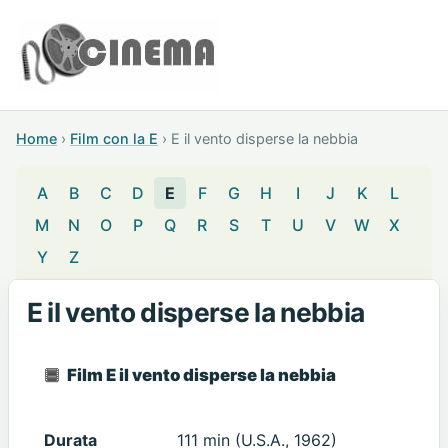
Home
›
Film con la E
›
E il vento disperse la nebbia
A
B
C
D
E
F
G
H
I
J
K
L
M
N
O
P
Q
R
S
T
U
V
W
X
Y
Z
E il vento disperse la nebbia
Film E il vento disperse la nebbia
Durata
111 min (U.S.A., 1962)