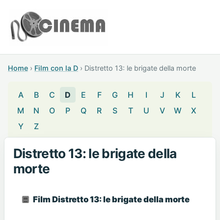
Home
›
Film con la D
›
Distretto 13: le brigate della morte
A
B
C
D
E
F
G
H
I
J
K
L
M
N
O
P
Q
R
S
T
U
V
W
X
Y
Z
Distretto 13: le brigate della
morte
Film Distretto 13: le brigate della morte