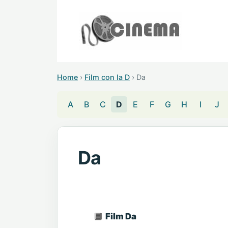
Home
›
Film con la D
›
Da
A
B
C
D
E
F
G
H
I
J
Da
Film Da