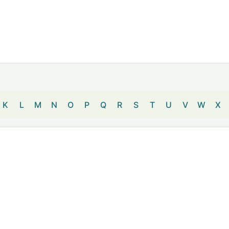
K
L
M
N
O
P
Q
R
S
T
U
V
W
X