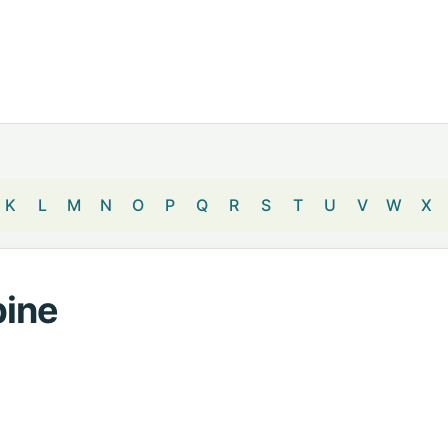
K
L
M
N
O
P
Q
R
S
T
U
V
W
X
bine