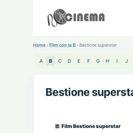
Home
›
Film con la B
›
Bestione superstar
A
B
C
D
E
F
G
H
I
J
Bestione superst
Film Bestione superstar