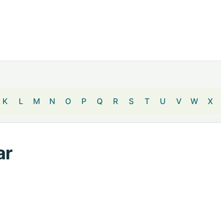
K
L
M
N
O
P
Q
R
S
T
U
V
W
X
ar