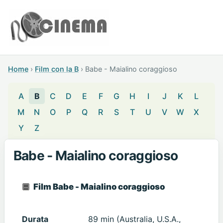
Home
›
Film con la B
›
Babe - Maialino coraggioso
A
B
C
D
E
F
G
H
I
J
K
L
M
N
O
P
Q
R
S
T
U
V
W
X
Y
Z
Babe - Maialino coraggioso
Film Babe - Maialino coraggioso
Durata
89 min (Australia, U.S.A.,