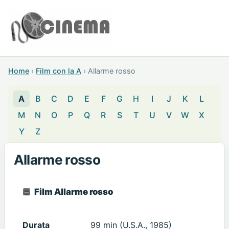
Home
›
Film con la A
›
Allarme rosso
A
B
C
D
E
F
G
H
I
J
K
L
M
N
O
P
Q
R
S
T
U
V
W
X
Y
Z
Allarme rosso
Film Allarme rosso
Durata
99 min (U.S.A., 1985)