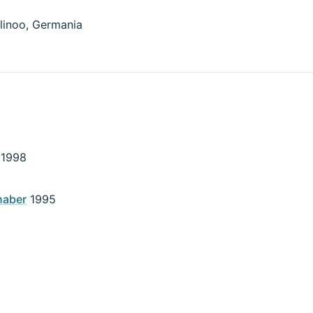
linoo, Germania
1998
haber
1995