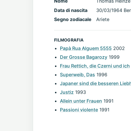
Nome
Thomas Heinze
Data di nascita
30/03/1964 Ber
Segno zodiacale
Ariete
FILMOGRAFIA
Papà Rua Alguem 5555
2002
Der Grosse Bagarozy
1999
Frau Rettich, die Czerni und ich
Superweib, Das
1996
Japaner sind die besseren Lieb
Justiz
1993
Allein unter Frauen
1991
Passioni violente
1991