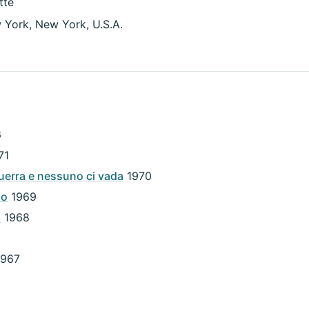
tte
 York, New York, U.S.A.
6
71
uerra e nessuno ci vada
1970
io
1969
a
1968
967