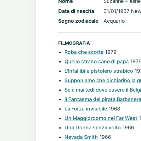
Nome
Suzanne Pleshe
Data di nascita
31/01/1937 New
Segno zodiacale
Acquario
FILMOGRAFIA
Roba che scotta
1979
Quello strano cane di papà
197
L'Infallibile pistolero strabico
19
Supponiamo che dichiarino la g
Se è martedì deve essere il Belg
Il Fantasma del pirata Barbaner
La Forza invisibile
1968
Un Maggiordomo nel Far West
1
Una Donna senza volto
1966
Nevada Smith
1966