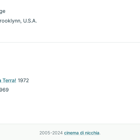
rge
rooklynn, U.S.A.
a Terra!
1972
969
2005-2024
cinema di nicchia
.