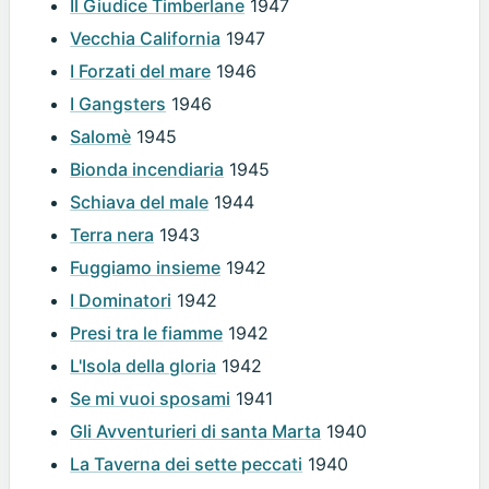
Il Giudice Timberlane
1947
Vecchia California
1947
I Forzati del mare
1946
I Gangsters
1946
Salomè
1945
Bionda incendiaria
1945
Schiava del male
1944
Terra nera
1943
Fuggiamo insieme
1942
I Dominatori
1942
Presi tra le fiamme
1942
L'Isola della gloria
1942
Se mi vuoi sposami
1941
Gli Avventurieri di santa Marta
1940
La Taverna dei sette peccati
1940